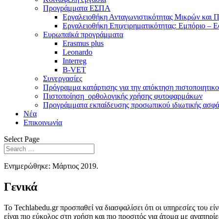
Προγράμματα ΕΣΠΑ
Eργαλειοθήκη Ανταγωνιστικότητας Μικρών και 
Εργαλειοθήκη Επιχειρηματικότητας: Εμπόριο – 
Ευρωπαϊκά προγράμματα
Erasmus plus
Leonardo
Interreg
B-VET
Συνεργασίες
Πρόγραμμα κατάρτισης για την απόκτηση πιστοποιητικ
Πιστοποίηση ορθολογικής χρήσης φυτοφαρμάκων
Προγράμματα εκπαίδευσης προσωπικού ιδιωτικής ασφάλ
Νέα
Επικοινωνία
Select Page
Ενημερώθηκε: Μάρτιος 2019.
Γενικά
Το Techlabedu.gr προσπαθεί να διασφαλίσει ότι οι υπηρεσίες του εί
είναι πιο εύκολος στη χρήση και πιο προσιτός για άτομα με αναπηρίε