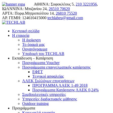
ΑΘΗΝΑ: Σοφοκλέους 5,
210 3221956
,
ΙΩΑΝΝΙΝΑ: Μπιζανίου 24,
26510 70620
ΑΡΤΑ: Πορφ.Μητροπολίτου 14,
26810 75520
ΑΡ. ΓΕΜΗ: 124610415000
techlabeu@gmail.com
Κεντρική σελίδα
Η εταιρεία
Η διοίκηση
Το όραμά μας
Οργανόγραμμα
Υποδομή του TECHLAB
Εκπαίδευση – Κατάρτιση
Προγράμματα Voucher
Προγράμματα επαγγελματικής κατάρτισης
ΕΦΕΤ
Τεχνικοί ασφαλείας
ΛΑΕΚ Συλλόγων επιχειρήσεων
ΠΡΟΓΡΑΜΜΑ ΛΑΕΚ 1-49 2018
Προγράμματα Κατάρτισης ΛΑΕΚ 0,24%
Συμβουλευτικές υπηρεσίες
Υπηρεσίες διαδικτυακής μάθησης
Outdoor training
Προγράμματα
Κοινωφελή εργασία