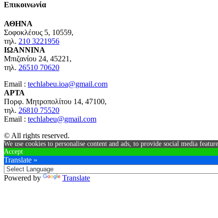
Επικοινωνία
ΑΘΗΝΑ
Σοφοκλέους 5, 10559,
τηλ.
210 3221956
ΙΩΑΝΝΙΝΑ
Μπιζανίου 24, 45221,
τηλ.
26510 70620
Email :
techlabeu.ioa@gmail.com
ΑΡΤΑ
Πορφ. Μητροπολίτου 14, 47100,
τηλ.
26810 75520
Email :
techlabeu@gmail.com
© All rights reserved.
We use cookies to personalise content and ads, to provide social media feature
Accept
Translate »
Powered by
Translate