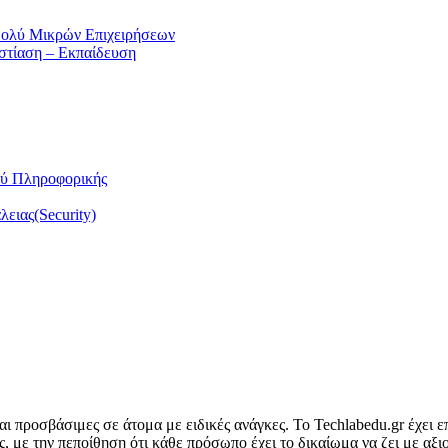
Πολύ Μικρών Επιχειρήσεων
Εστίαση – Εκπαίδευση
ού Πληροφορικής
ειας(Security)
ναι προσβάσιμες σε άτομα με ειδικές ανάγκες. Το Techlabedu.gr έχει ε
ς, με την πεποίθηση ότι κάθε πρόσωπο έχει το δικαίωμα να ζει με αξι