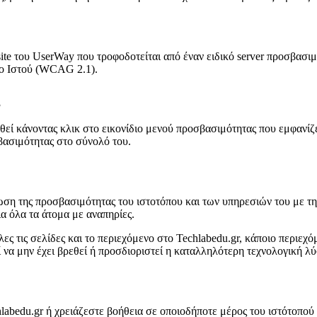
bsite του UserWay που τροφοδοτείται από έναν ειδικό server προσβασι
ο Ιστού (WCAG 2.1).
θεί κάνοντας κλικ στο εικονίδιο μενού προσβασιμότητας που εμφανίζε
βασιμότητας στο σύνολό του.
τίωση της προσβασιμότητας του ιστοτόπου και των υπηρεσιών του με τ
α όλα τα άτομα με αναπηρίες.
ς τις σελίδες και το περιεχόμενο στο Techlabedu.gr, κάποιο περιεχ
 να μην έχει βρεθεί ή προσδιοριστεί η καταλληλότερη τεχνολογική λύ
abedu.gr ή χρειάζεστε βοήθεια σε οποιοδήποτε μέρος του ιστότοπού 